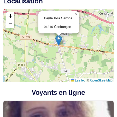
Localisation
×
+
Cayla Dos Santos
−
01310 Confrançon
Leaflet
|
©
OpenStreetMap
Voyants en ligne