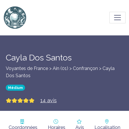
Toggl
Cayla Dos Santos
Voyantes de France > Ain (01) >
Confrançon
> Cayla
Dos Santos
Médium
14 avis
Coordonnées
Horaires
Avis
Localisation