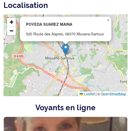
Localisation
×
+
POVEDA SUAREZ MAINA
−
520 Route des Aspres, 06370 Mouans-Sartoux
Leaflet
|
©
OpenStreetMap
Voyants en ligne