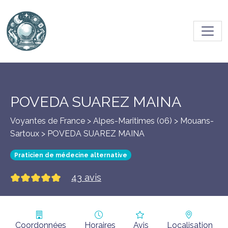
Toggl
POVEDA SUAREZ MAINA
Voyantes de France > Alpes-Maritimes (06) >
Mouans-
Sartoux
> POVEDA SUAREZ MAINA
Praticien de médecine alternative
43 avis
Coordonnées
Horaires
Avis
Localisation