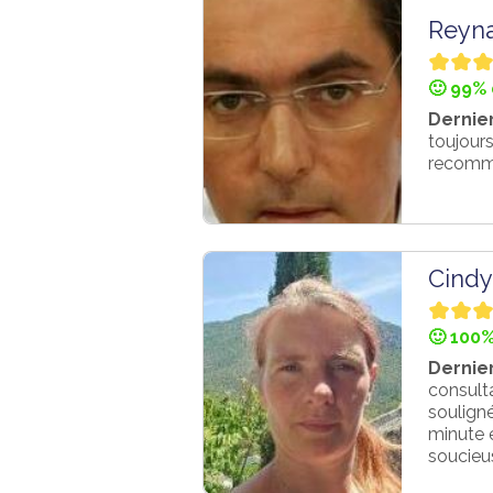
Reyn
🙂 99% 
Dernier
toujours
recomma
Cindy
🙂 100%
Dernier
consult
soulign
minute e
soucieus