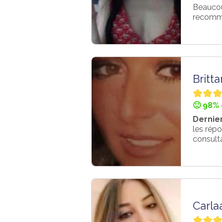
Beaucoup
recomm
Britt
🙂 98% 
Dernier
les répo
consulta
Carla