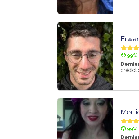
Erwa
🙂 99% 
Dernier
prédicti
Morti
🙂 99% 
Dernier