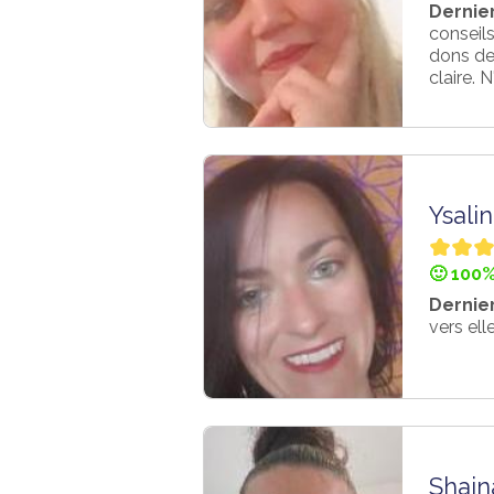
Dernier
conseils
dons de
claire. N
Ysali
🙂 100%
Dernier
vers ell
Shain