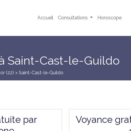
Accueil
Consultations
Horoscope
à Saint-Cast-le-Guildo
or (22)
> Saint-Cast-le-Guildo
tuite par
Voyance grat
one