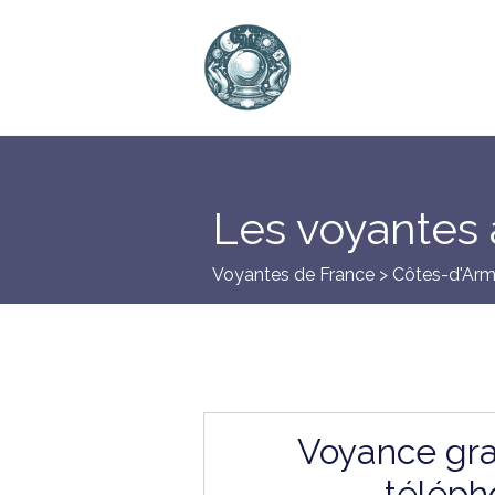
Les voyantes 
Voyantes de France >
Côtes-d'Arm
Voyance gra
téléph