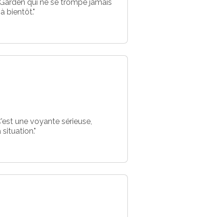
 Garden qui ne se trompe jamais
à bientôt."
'est une voyante sérieuse,
situation."