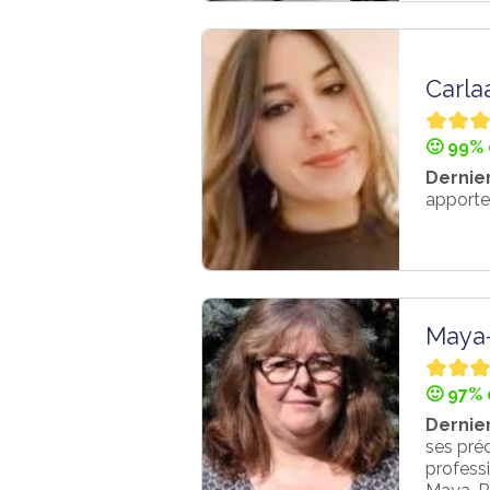
Carla
🙂 99% 
Dernier
apporte
Maya
🙂 97% 
Dernier
ses préd
professi