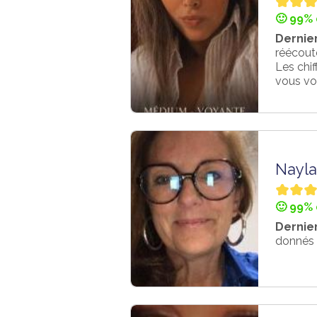
🙂 99% 
Dernier
réécouté
Les chi
vous vou
Nayla
🙂 99% 
Dernier
donnés 