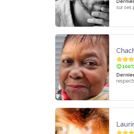
Dernier
sur ses 
Chac
🙂 100%
Dernier
respectu
Lauri