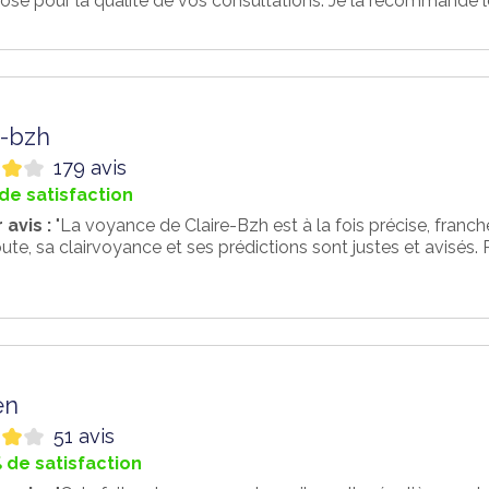
se pour la qualité de vos consultations. Je la recommande le
e-bzh
179 avis
de satisfaction
 avis :
"La voyance de Claire-Bzh est à la fois précise, franch
te, sa clairvoyance et ses prédictions sont justes et avisés. R
en
51 avis
 de satisfaction