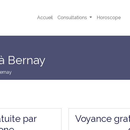
Accueil
Consultations
Horoscope
à Bernay
ernay
tuite par
Voyance grat
one