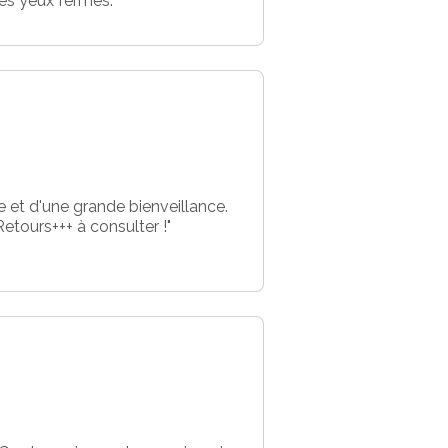
s yeux fermés. "
e et d'une grande bienveillance.
etours+++ à consulter !"