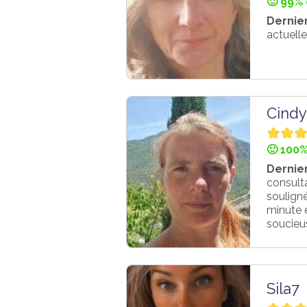
🙂 99% 
Dernier
actuelle
Cindy
🙂 100%
Dernier
consult
soulign
minute e
soucieus
Sila7