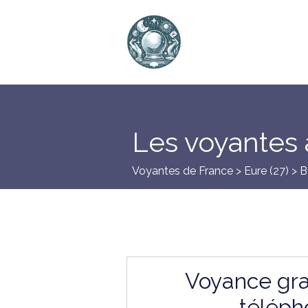
Les voyantes 
Voyantes de France >
Eure (27)
> B
Voyance gra
téléph