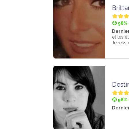
Britt
🙂 98% 
Dernier
et les é
Je resso
Desti
🙂 98% 
Dernier