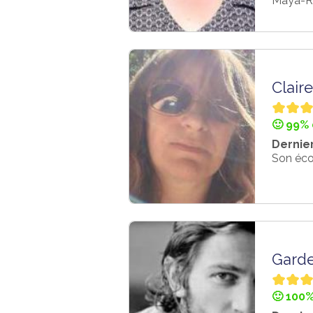
Maya-Ro
Clair
🙂 99% 
Dernier
Son écou
Gard
🙂 100%