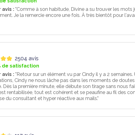
de satisfaction
 avis :
"Comme à son habitude, Divine a su trouver les mots jus
ment. Je la remercie encore une fois. À très bientôt pour l'av
2504 avis
 de satisfaction
 avis :
"Retour sur un élément vu par Cindy il y a 2 semaines. 
ations, Cindy ne nous lâche pas dans les moments de doutes et
é. Dès la première minute, elle débute son tirage sans nous f
st rentabilisée, tout est cohérent et se peaufine au fil des cons
e du consultant et hyper réactive aux mails."