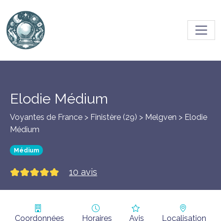
Toggl
Elodie Médium
Voyantes de France > Finistère (29) >
Melgven
> Elodie
Médium
Médium
10 avis
Coordonnées
Horaires
Avis
Localisation