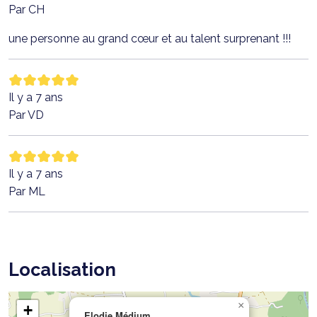
Par CH
une personne au grand cœur et au talent surprenant !!!
Il y a 7 ans
Par VD
Il y a 7 ans
Par ML
Localisation
×
+
Elodie Médium