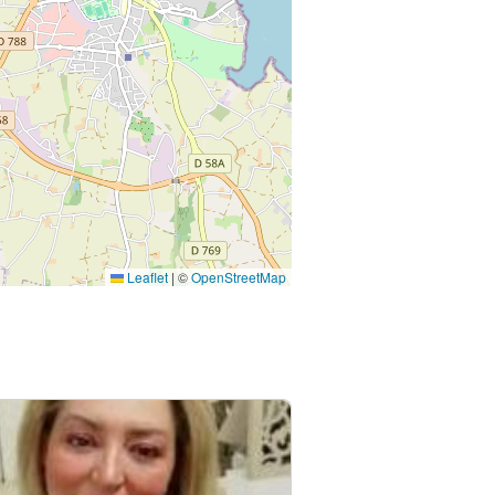
Leaflet
|
©
OpenStreetMap