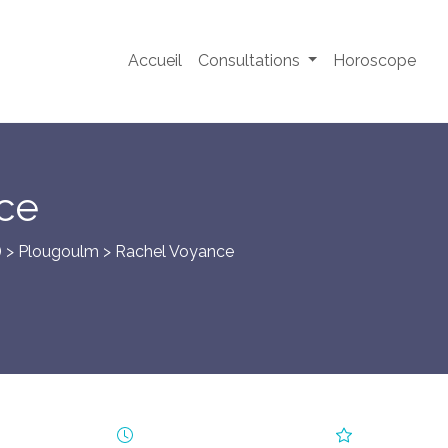
Accueil
Consultations
Horoscope
ce
) >
Plougoulm
> Rachel Voyance