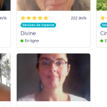
avis
222 avis
Services de voyance
Se
Divine
Ci
En ligne
E