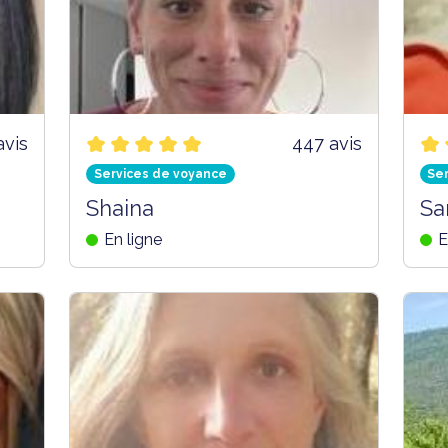
avis
447 avis
Services de voyance
Se
Shaina
Sa
En ligne
E