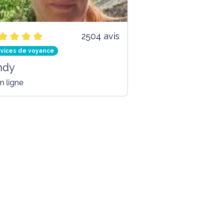
2504 avis
rvices de voyance
ndy
n ligne