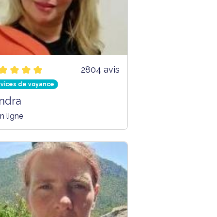
2804 avis
rvices de voyance
ndra
n ligne