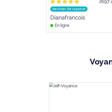
2697 
Services de voyance
Dianafrancois
En ligne
Voyan