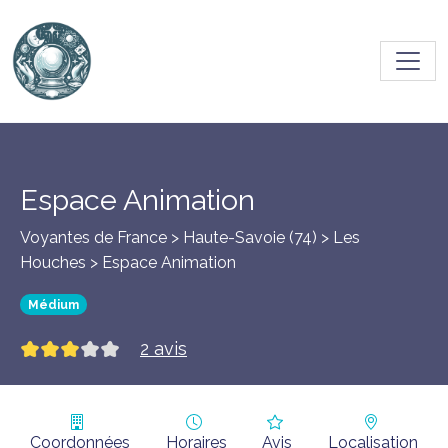
Toggl
Espace Animation
Voyantes de France > Haute-Savoie (74) >
Les
Houches
> Espace Animation
Médium
2 avis
Coordonnées
Horaires
Avis
Localisation