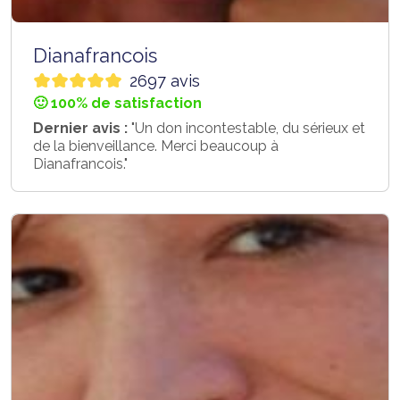
Dianafrancois
2697 avis
🙂 100% de satisfaction
Dernier avis :
"Un don incontestable, du sérieux et
de la bienveillance. Merci beaucoup à
Dianafrancois."