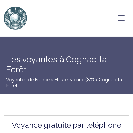
Toggl
Les voyantes à Cognac-la-
Forêt
Voyantes de France >
Haute-Vienne (87)
> Cognac-la-
Forêt
Voyance gratuite par téléphone