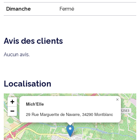
Dimanche
Fermé
Avis des clients
Aucun avis.
Localisation
×
+
Mich'Elle
−
29 Rue Marguerite de Navarre, 34290 Montblanc