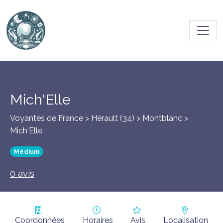
Toggl
Mich'Elle
Voyantes de France > Hérault (34) >
Montblanc
>
Mich'Elle
Médium
0 avis
Coordonnées
Horaires
Avis
Localisation