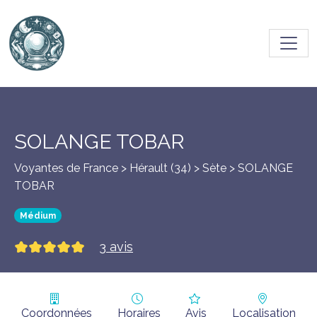
Toggl
SOLANGE TOBAR
Voyantes de France > Hérault (34) >
Sète
> SOLANGE
TOBAR
Médium
3 avis
Coordonnées
Horaires
Avis
Localisation