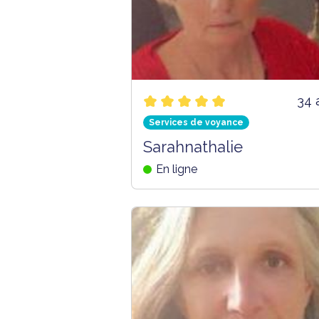
34 
Services de voyance
Sarahnathalie
En ligne