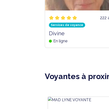
222 
Services de voyance
Divine
En ligne
Voyantes à prox