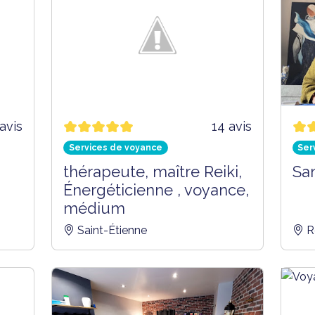
avis
14 avis
Services de voyance
Ser
thérapeute, maître Reiki,
Sa
Énergéticienne , voyance,
médium
Saint-Étienne
R