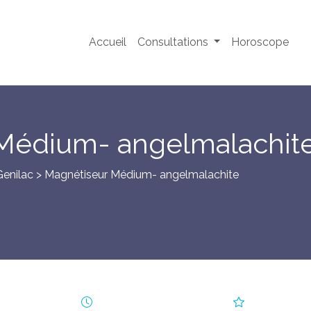
Accueil
Consultations
Horoscope
Médium- angelmalachit
Genilac
> Magnétiseur Médium- angelmalachite