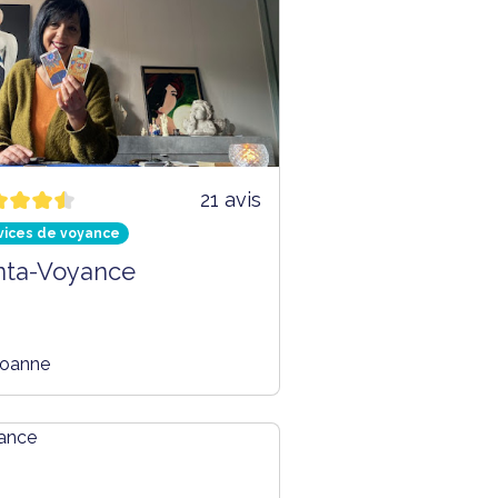
21 avis
vices de voyance
nta-Voyance
oanne