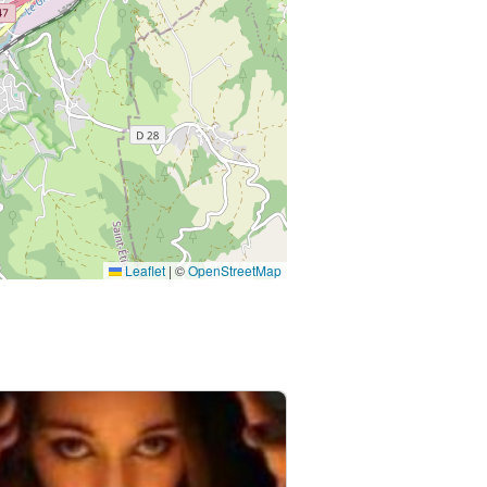
Leaflet
|
©
OpenStreetMap