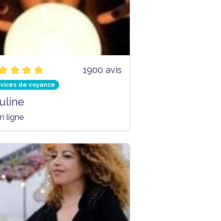
1900 avis
rvices de voyance
uline
n ligne