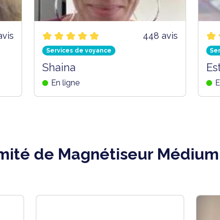
avis
448 avis
Services de voyance
Se
Shaina
Es
En ligne
E
imité de Magnétiseur Médium