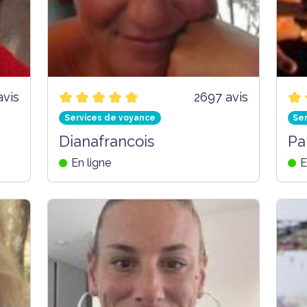
avis
2697 avis
Services de voyance
Se
Dianafrancois
Pa
En ligne
E