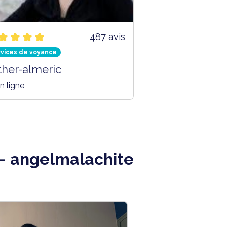
487 avis
rvices de voyance
ther-almeric
n ligne
- angelmalachite