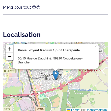
Merci pour tout 😍😍
Localisation
×
+
Daniel Voyant Médium Spirit Thérapeute
−
50/15 Rue du Dauphiné, 59210 Coudekerque-
Branche
Leaflet
|
©
OpenStreetMap