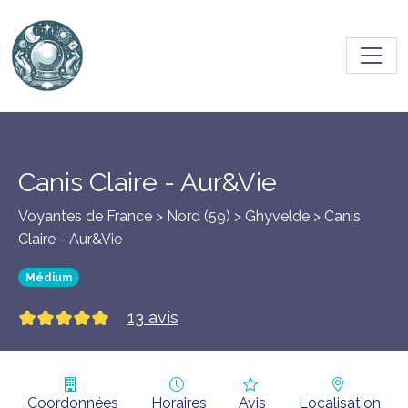
Toggl
Canis Claire - Aur&Vie
Voyantes de France > Nord (59) >
Ghyvelde
> Canis
Claire - Aur&Vie
Médium
13 avis
Coordonnées
Horaires
Avis
Localisation