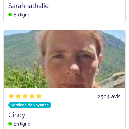
Sarahnathalie
En ligne
2504 avis
Services de voyance
Cindy
En ligne