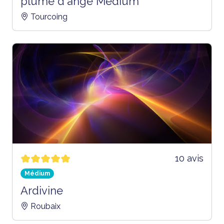
plume d'ange Medium
Tourcoing
10 avis
Médium
Ardivine
Roubaix