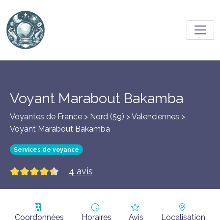
Toggl
Voyant Marabout Bakamba
Voyantes de France > Nord (59) >
Valenciennes
>
Voyant Marabout Bakamba
Services de voyance
4 avis
Coordonnées
Horaires
Avis
Localisation