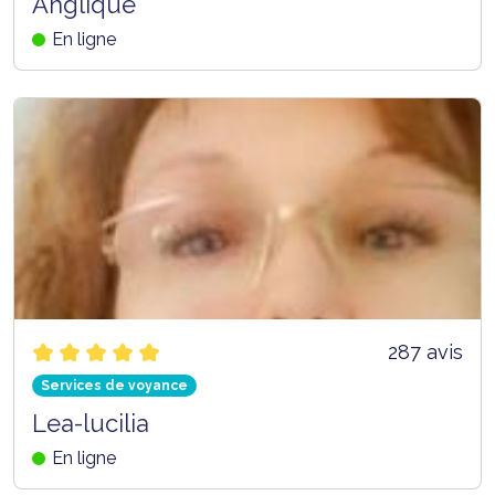
Anglique
En ligne
287 avis
Services de voyance
Lea-lucilia
En ligne