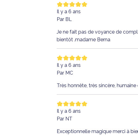
Il y a 6 ans
Par BL
Je ne fait pas de voyance de complai
bientôt .madame Berna
Il y a 6 ans
Par MC
Très honnête, très sincère, humaine 
Il y a 6 ans
Par NT
Exceptionnelle magique merci à bi