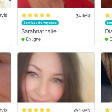
avis
34 avis
Services de voyance
Se
Sarahnathalie
Di
En ligne
E
avis
254 avis