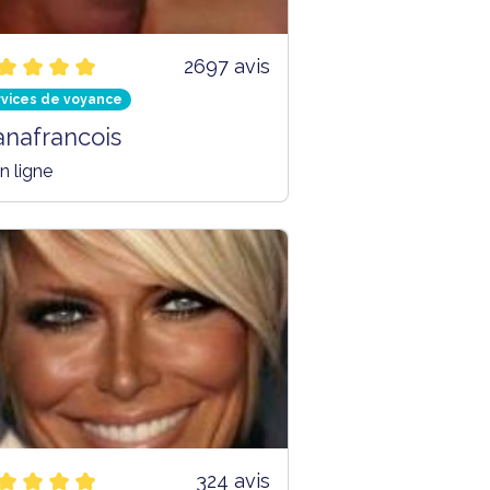
2697 avis
rvices de voyance
anafrancois
n ligne
324 avis