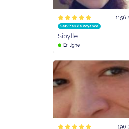
1156 
Services de voyance
Sibylle
En ligne
196 