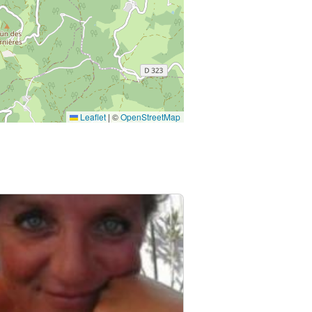
Leaflet
|
©
OpenStreetMap