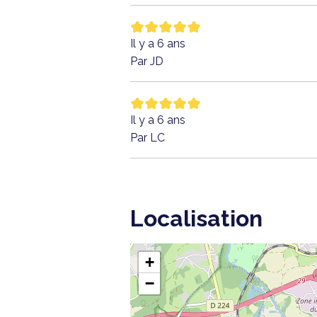
Il y a 6 ans
Par JD
Il y a 6 ans
Par LC
Localisation
+
−