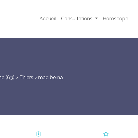
Accueil
Consultations
Horoscope
e (63) >
Thiers
> mad berna