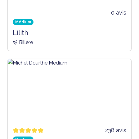
0 avis
Médium
Lilith
Billère
238 avis