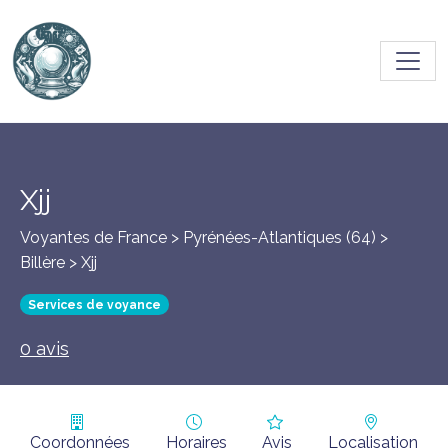
Toggl
Xjj
Voyantes de France > Pyrénées-Atlantiques (64) >
Billère
> Xjj
Services de voyance
0 avis
Coordonnées
Horaires
Avis
Localisation