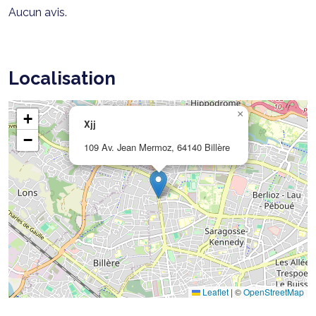
Aucun avis.
Localisation
×
+
Xjj
−
109 Av. Jean Mermoz, 64140 Billère
Leaflet
|
©
OpenStreetMap