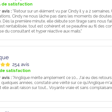
 de satisfaction
 avis :
"Retour sur un élément vu par Cindy il y a 2 semaines. 
ations, Cindy ne nous lâche pas dans les moments de doutes et
é. Dès la première minute, elle débute son tirage sans nous f
st rentabilisée, tout est cohérent et se peaufine au fil des cons
e du consultant et hyper réactive aux mails."
que
254 avis
de satisfaction
 avis :
"Anglique mérite amplement ce 10... J'ai eu des retours s
a quelques années, constaté une vérité sur ce qu'Anglique m'ava
 elle avait raison sur tout... Voyante vraie et sans complaisanc