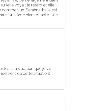
it est arrivé, déménagement dans
eu (elle voyait le retard et elle
rive comme vue. Sarahnathalie est
n rare. Une âme bienveillante. Une
tes à la situation que je vis
ancement de cette situation."