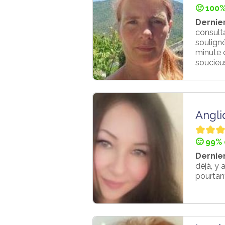
🙂 100%
Dernier
consult
soulign
minute e
soucieus
Angli
🙂 99% 
Dernier
déjà, y 
pourtant