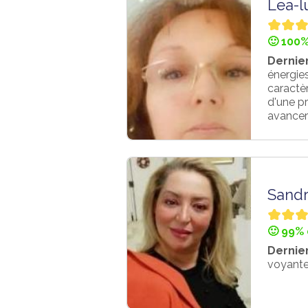
Lea-lu
🙂 100%
Dernier
énergies
caractèr
d'une pr
avancer 
Sand
🙂 99% 
Dernier
voyante 