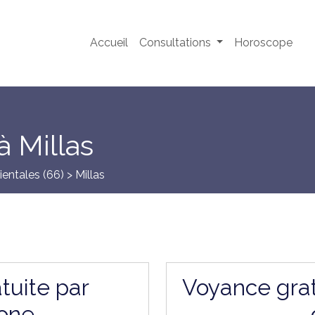
Accueil
Consultations
Horoscope
à Millas
ientales (66)
> Millas
tuite par
Voyance grat
one