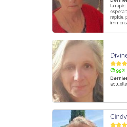
Dernier
la rapid
espérait
rapide, 
immense 
Divin
🙂 99% 
Dernier
actuelle
Cindy