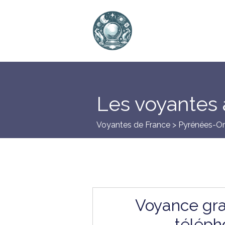
Les voyantes 
Voyantes de France >
Pyrénées-Or
Voyance gra
téléph