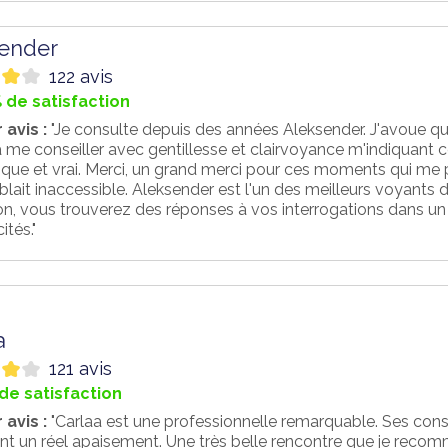
ender
122 avis
 de satisfaction
 avis :
"Je consulte depuis des années Aleksender. J'avoue que 
à me conseiller avec gentillesse et clairvoyance m'indiquant ce
ique et vrai. Merci, un grand merci pour ces moments qui me p
lait inaccessible. Aleksender est l'un des meilleurs voyants d
on, vous trouverez des réponses à vos interrogations dans un 
ités."
a
121 avis
de satisfaction
 avis :
"Carlaa est une professionnelle remarquable. Ses consei
nt un réel apaisement. Une très belle rencontre que je reco