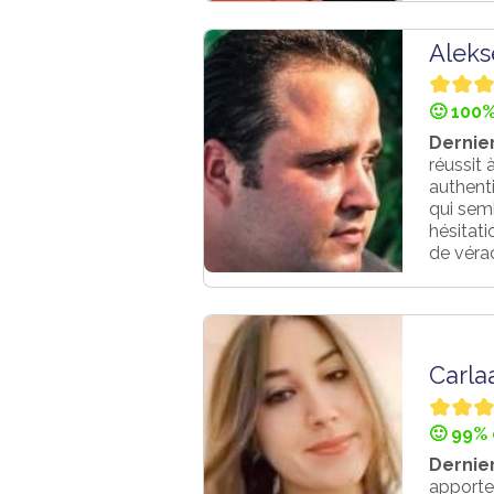
Aleks
🙂 100%
Dernier
réussit 
authent
qui semb
hésitati
de vérac
Carla
🙂 99% 
Dernier
apporte