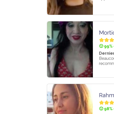
Morti
🙂 99% 
Dernier
Beaucoup
recomm
Rahm
🙂 98% 