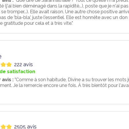
 avis :
"Que dire de Sarahnathalie ? Tout ce qu'elle m'a préd
ité (j'ai bien déménagé dans la rapidité...), poste que je n'ai pas 
 se tromper...). Elle avait raison. Une autre chose positive ar
pas de 'bla-bla', juste l'essentiel. Elle est honnête avec un do
gratitude pour cela et à très vite."
e
222 avis
de satisfaction
 avis :
"Comme à son habitude, Divine a su trouver les mots jus
ment. Je la remercie encore une fois. À très bientôt pour l'av
2505 avis