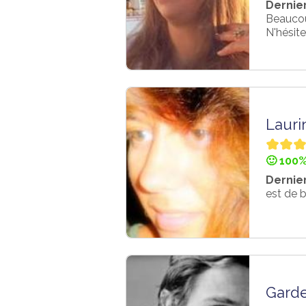
Dernier
Beaucoup
N'hésite
Lauri
🙂 100%
Dernier
est de b
Gard