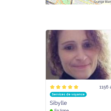
1156 
Services de voyance
Sibylle
En ligne