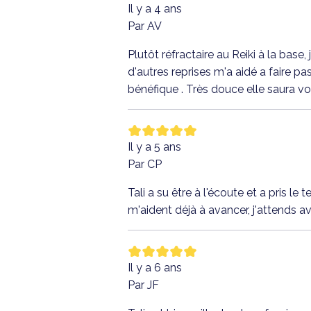
Il y a 4 ans
Par AV
Plutôt réfractaire au Reiki à la base
d'autres reprises m'a aidé a faire p
bénéfique . Très douce elle saura v
Il y a 5 ans
Par CP
Tali a su être à l'écoute et a pris 
m'aident déjà à avancer, j'attends a
Il y a 6 ans
Par JF