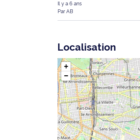
Il y a 6 ans
Par AB
Localisation
+
−