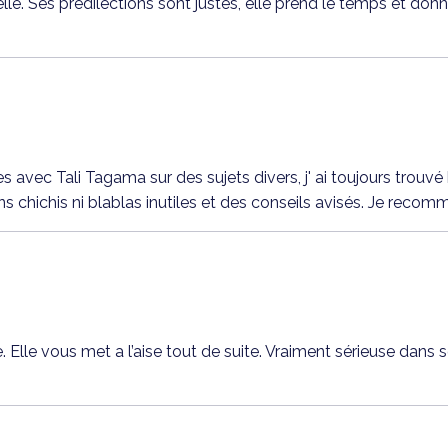
elle. Ses prédilections sont justes, elle prend le temps et do
s avec Tali Tagama sur des sujets divers, j' ai toujours trouv
ns chichis ni blablas inutiles et des conseils avisés. Je recom
e. Elle vous met a l’aise tout de suite. Vraiment sérieuse dans