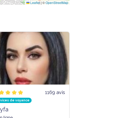
Leaflet
|
©
OpenStreetMap
1169 avis
rvices de voyance
yfa
n ligne