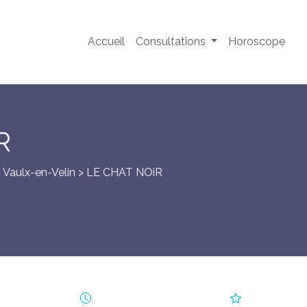
Accueil
Consultations
Horoscope
R
>
Vaulx-en-Velin
> LE CHAT NOiR