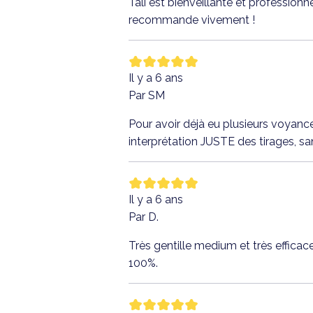
Tali est bienveillante et professionn
recommande vivement !
Il y a 6 ans
Par SM
Pour avoir déjà eu plusieurs voyance
interprétation JUSTE des tirages, sa
Il y a 6 ans
Par D.
Très gentille medium et très efficac
100%.