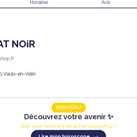
Horaires
Avis
AT NOiR
shop.fr
0 Vaulx-en-Velin
NOUVEAU
Découvrez votre avenir ✨
Que vous réservent les astres aujourd'hui ?
Lire mon horoscope