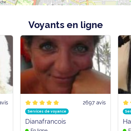
Voyants en ligne
avis
2697 avis
Services de voyance
Se
Dianafrancois
Ha
En ligne
E