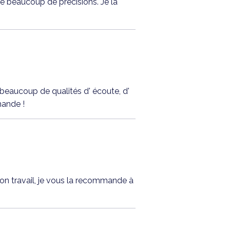
nne beaucoup de précisions. Je la
é beaucoup de qualités d' écoute, d'
mande !
 son travail, je vous la recommande à