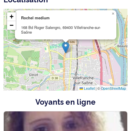
×
+
Rochel medium
−
168 Bd Roger Salengro, 69400 Villefranche-sur-
Saône
Leaflet
|
©
OpenStreetMap
Voyants en ligne