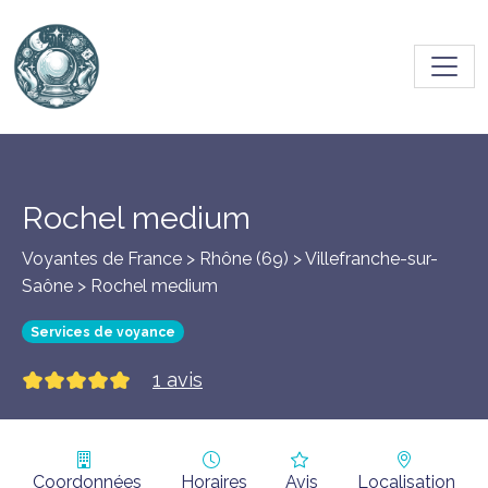
Toggl
Rochel medium
Voyantes de France > Rhône (69) >
Villefranche-sur-
Saône
> Rochel medium
Services de voyance
1 avis
Coordonnées
Horaires
Avis
Localisation