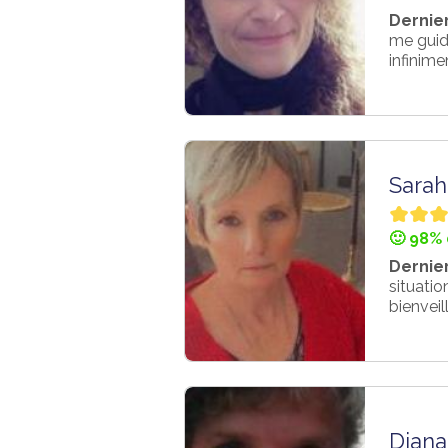
Dernier
me guide
infinimen
Sarah
🙂 98% 
Dernier
situatio
bienveil
Diana