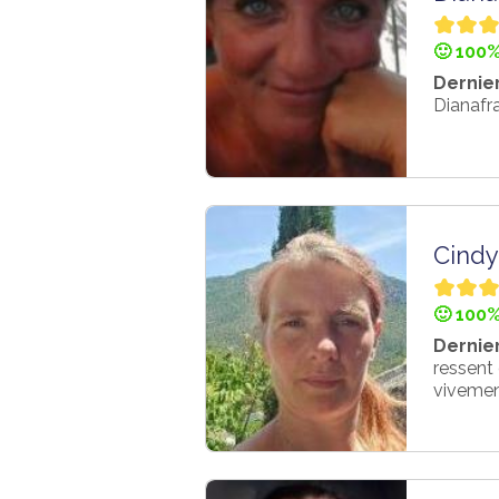
🙂 100%
Dernier
Dianafra
Cindy
🙂 100%
Dernier
ressent
vivemen