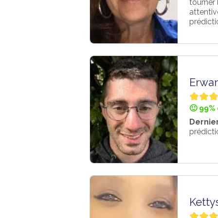
tourner
attentiv
prédicti
Erwa
🙂 99% 
Dernier
prédicti
Ketty