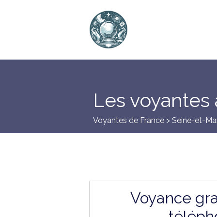
Les voyantes 
Voyantes de France >
Seine-et-Ma
Voyance gra
téléph