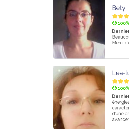
Bety
🙂 100%
Dernier
Beaucou
Merci d'
Lea-lu
🙂 100%
Dernier
énergies
caractèr
d'une pr
avancer 