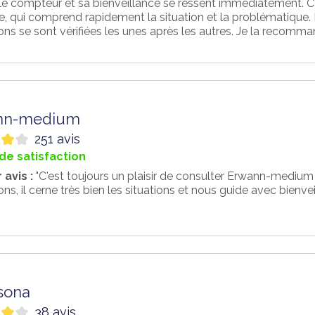
 le compteur et sa bienveillance se ressent immédiatement. C
e, qui comprend rapidement la situation et la problématique. D
ons se sont vérifiées les unes après les autres. Je la recomm
nn-medium
251 avis
de satisfaction
 avis :
"C'est toujours un plaisir de consulter Erwann-medium
ons, il cerne très bien les situations et nous guide avec bienvei
sona
38 avis