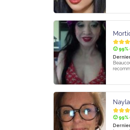
Morti
🙂 99% 
Dernier
Beaucoup
recomm
Nayla
🙂 99% 
Dernier