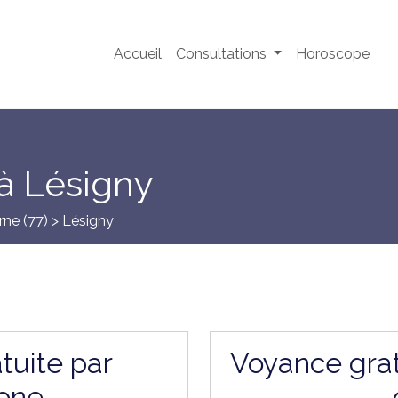
Accueil
Consultations
Horoscope
à Lésigny
rne (77)
> Lésigny
tuite par
Voyance grat
one