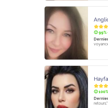
Angli
🙂 99% 
Dernier
voyance 
Hayf
🙂 100%
Dernier
retours."