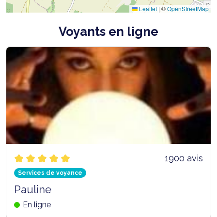
Leaflet
|
©
OpenStreetMap
Voyants en ligne
1900 avis
Services de voyance
Pauline
En ligne