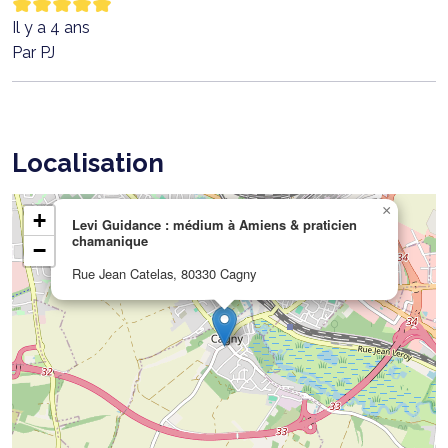
Il y a 4 ans
Par PJ
Localisation
×
+
Levi Guidance : médium à Amiens & praticien
chamanique
−
Rue Jean Catelas, 80330 Cagny