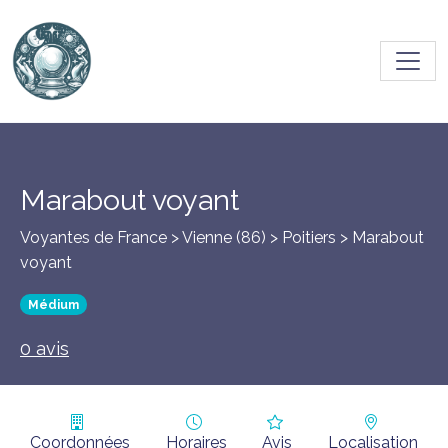
Toggl
Marabout voyant
Voyantes de France > Vienne (86) >
Poitiers
> Marabout
voyant
Médium
0 avis
Coordonnées
Horaires
Avis
Localisation