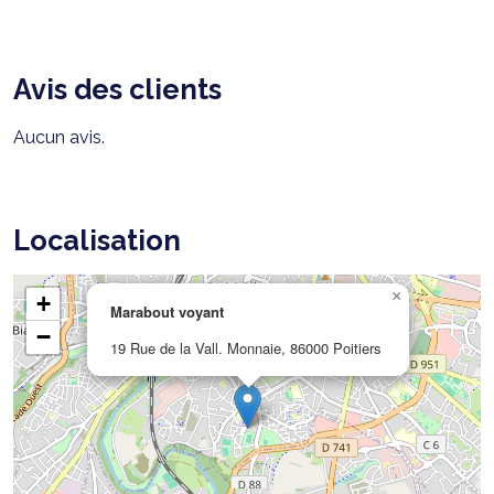
Avis des clients
Aucun avis.
Localisation
×
+
Marabout voyant
−
19 Rue de la Vall. Monnaie, 86000 Poitiers