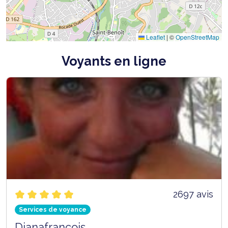
Leaflet
|
©
OpenStreetMap
Voyants en ligne
2697 avis
Services de voyance
Dianafrancois