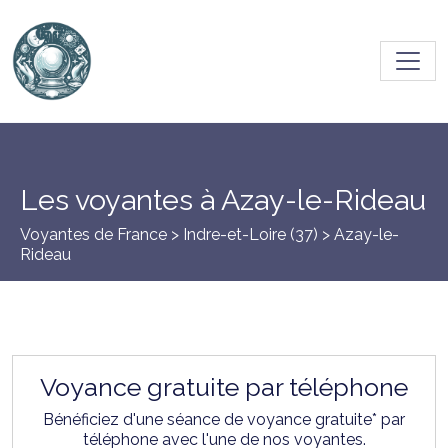
Toggl
Les voyantes à Azay-le-Rideau
Voyantes de France >
Indre-et-Loire (37)
> Azay-le-
Rideau
Voyance gratuite par téléphone
Bénéficiez d'une séance de voyance gratuite* par
téléphone avec l'une de nos voyantes.