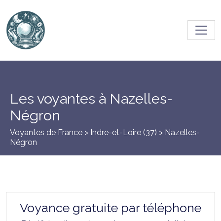
Toggl
Les voyantes à Nazelles-
Négron
Voyantes de France >
Indre-et-Loire (37)
> Nazelles-
Négron
Voyance gratuite par téléphone