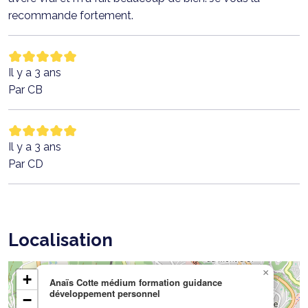
recommande fortement.
Il y a 3 ans
Par CB
Il y a 3 ans
Par CD
Localisation
×
+
Anaïs Cotte médium formation guidance
développement personnel
−